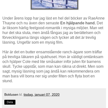
Under årens lopp har jag läst en hel del böcker av RaeAnne
Thayne och nu även den senaste
En hjälpande hand.
Det
är liksom härlig feelgood-romantik i mysiga miljöer. Man vet
hur det ska sluta, men ändå fångas jag av berättelsen och
förvecklingarna längs vägen och tycker att det är trevlig
läsning. Ungefär som en mysig film.
Här är det en butter ensamstående ranch-ägare som träffar
på trevliga läkaren på sjukhuset. Hon är väldigt omtänksam
och hjälper Cole med lite småsaker inför julen för barnens
skull. Tycke uppstår, som man kan räkna ut direkt. Men som
sagt, mysig läsning som jag ändå kan rekommendera om
man bara vill borra ner sig under filten och flyta bort en
stund.
Boklusen
kl.
tisdag, januari 07, 2020
Dela