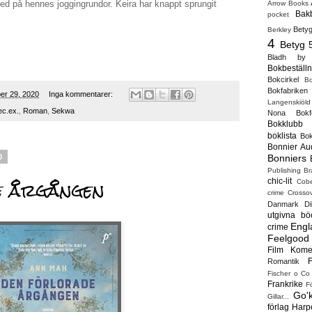
ed på hennes joggingrundor. Keira har knappt sprungit
Arrow Books
Bak
pocket
Betyg
Berkley
4
Betyg 
Bladh by 
Bokbeställn
Bokcirkel
Bo
Bokfabriken
ber 29, 2020
Inga kommentarer:
Langenskiöld
c.ex.
,
Roman
,
Sekwa
Nona
Bokf
Bokklubb
boklista
Bo
Bonnier Au
Bonniers
0
Publishing
Br
e årgången
chic-lit
Cobe
crime
Crosso
Danmark
Di
utgivna bö
Engl
crime
Feelgood
Film Kome
Romantik
Fischer o Co
Frankrike
Fö
Go'k
Gillar...
förlag
Harpe