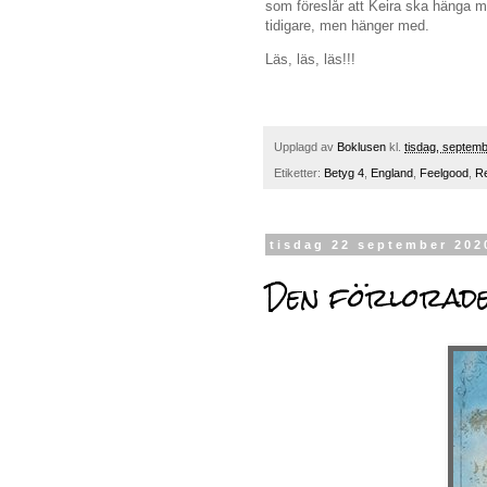
som föreslår att Keira ska hänga m
tidigare, men hänger med.
Läs, läs, läs!!!
Upplagd av
Boklusen
kl.
tisdag, septem
Etiketter:
Betyg 4
,
England
,
Feelgood
,
Re
tisdag 22 september 202
Den förlorad