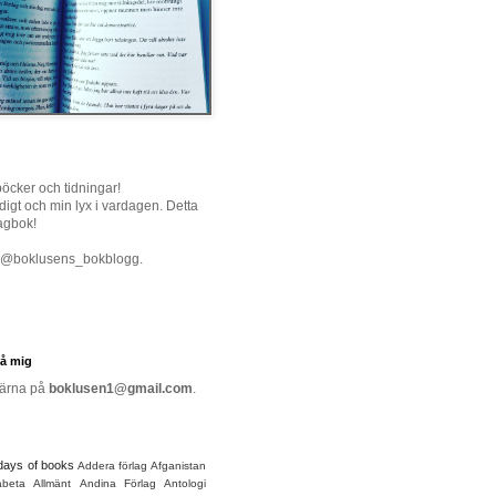
böcker och tidningar!
igt och min lyx i vardagen. Detta
agbok!
- @boklusens_bokblogg.
nå mig
gärna på
boklusen1@gmail.com
.
days of books
Addera förlag
Afganistan
abeta
Allmänt
Andina Förlag
Antologi