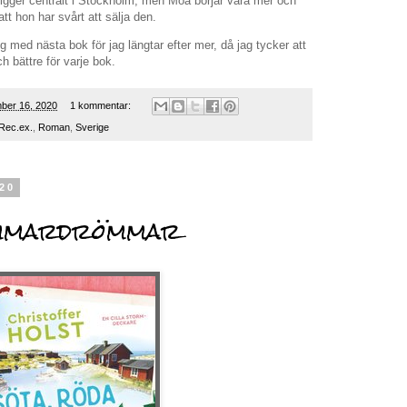
ligger centralt i Stockholm, men Moa börjar vara mer och
att hon har svårt att sälja den.
g med nästa bok för jag längtar efter mer, då jag tycker att
h bättre för varje bok.
ber 16, 2020
1 kommentar:
Rec.ex.
,
Roman
,
Sverige
020
ommardrömmar