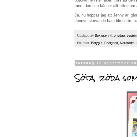
pojkvännen i smaken trots att den 
mer i den och känner allt eftersom 
Ja, nu hoppas jag att Jenny är igån
Jennys skrivande bara blir bättre oc
Upplagd av
Boklusen
kl.
onsdag, septem
Etiketter:
Betyg 4
,
Feelgood
,
Norstedts
,
torsdag 10 september 2
Söta, röda s