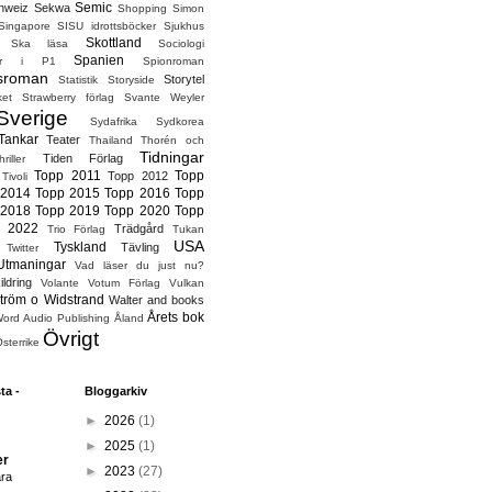
Semic
hweiz
Sekwa
Shopping
Simon
Singapore
SISU idrottsböcker
Sjukhus
Skottland
Ska läsa
Sociologi
Spanien
ter i P1
Spionroman
sroman
Storytel
Statistik
Storyside
ket
Strawberry förlag
Svante Weyler
Sverige
Sydafrika
Sydkorea
Tankar
Teater
Thailand
Thorén och
Tidningar
Tiden Förlag
hriller
Topp 2011
Topp
Topp 2012
Tivoli
 2014
Topp 2015
Topp 2016
Topp
 2018
Topp 2019
Topp 2020
Topp
 2022
Trädgård
Trio Förlag
Tukan
USA
Tyskland
Tävling
Twitter
Utmaningar
Vad läser du just nu?
ildring
Volante
Votum Förlag
Vulkan
tröm o Widstrand
Walter and books
Årets bok
ord Audio Publishing
Åland
Övrigt
sterrike
ta -
Bloggarkiv
►
2026
(1)
►
2025
(1)
er
►
2023
(27)
ara