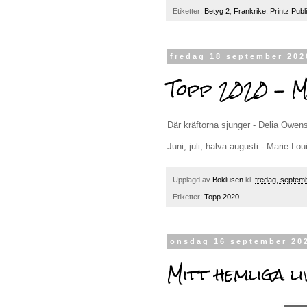
Etiketter:
Betyg 2
,
Frankrike
,
Printz Publ
fredag 18 september 202
Topp 2020 - M
Där kräftorna sjunger - Delia Owen
Juni, juli, halva augusti - Marie-Lo
Upplagd av
Boklusen
kl.
fredag, septem
Etiketter:
Topp 2020
onsdag 16 september 20
Mitt hemliga li