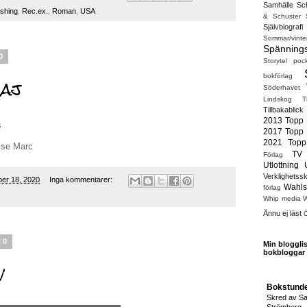
Samhälle
Sc
ishing
,
Rec.ex.
,
Roman
,
USA
& Schuster
Självbiografi
Sommar/vin
Spänning
0
Storytel poc
aj
bokförlag
Söderhavet
Lindskog
T
Tillbakablick
2013
Topp
s
2017
Topp
2021
Topp
uise Marc
TV
Förlag
Utlottning
Verklighetssk
ber 18, 2020
Inga kommentarer:
Wahls
förlag
Whip media
W
Ännu ej läst
Ö
20
Min blogglis
bokbloggar
v
Bokstund
Skred av S