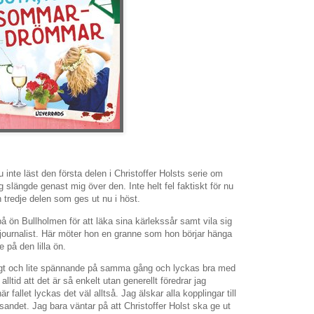
u inte läst den första delen i Christoffer Holsts serie om
 slängde genast mig över den. Inte helt fel faktiskt för nu
n tredje delen som ges ut nu i höst.
på ön Bullholmen för att läka sina kärlekssår samt vila sig
erjournalist. Här möter hon en granne som hon börjar hänga
 på den lilla ön.
sigt och lite spännande på samma gång och lyckas bra med
lltid att det är så enkelt utan generellt föredrar jag
r fallet lyckas det väl alltså. Jag älskar alla kopplingar till
äsandet. Jag bara väntar på att Christoffer Holst ska ge ut