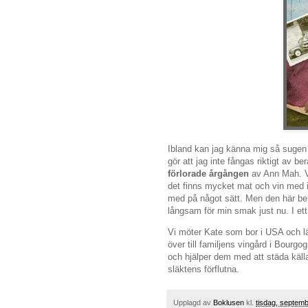
Ibland kan jag känna mig så sugen 
gör att jag inte fångas riktigt av be
förlorade årgången
av Ann Mah. V
det finns mycket mat och vin med i
med på något sätt. Men den här berät
långsam för min smak just nu. I et
Vi möter Kate som bor i USA och läs
över till familjens vingård i Bourg
och hjälper dem med att städa käll
släktens förflutna.
Upplagd av
Boklusen
kl.
tisdag, septem