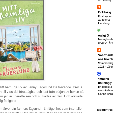
Strömberg
Boktokig
Kastanjekva
av Emma
Hamberg
enligt O
Moneybroth
drygt 20 år
Västmanl
ans bokbl
Sommarblo
2026 - så gi
*malins
bokblogg*
itt hemliga liv
av Jenny Fagerlund lite trevande. Precis
En dag ska 
återvända a
n till viss del förutsägbar och just från början av boken så
Carina Bergf
om jag in i berättelsen och slukades av den. Och älskade
rlig feelgood.
 ärver sin farmors lägenhet. En lägenhet som inte faller
Bloggintres