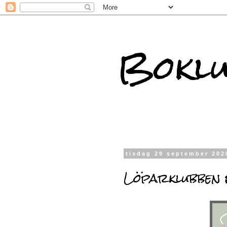
Boklu
tisdag 29 september 202
Löparklubben