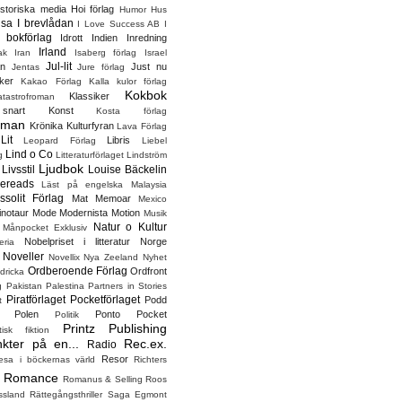
istoriska media
Hoi förlag
Humor
Hus
lsa
I brevlådan
I Love Success AB
I
 bokförlag
Idrott
Indien
Inredning
Irland
ak
Iran
Isaberg förlag
Israel
Jul-lit
n
Just nu
Jentas
Jure förlag
ker
Kakao Förlag
Kalla kulor förlag
Kokbok
Klassiker
tastrofroman
nart
Konst
Kosta förlag
oman
Krönika
Kulturfyran
Lava Förlag
Lit
Libris
Leopard Förlag
Liebel
Lind o Co
g
Litteraturförlaget Lindström
Ljudbok
Livsstil
Louise Bäckelin
ereads
Läst på engelska
Malaysia
ssolit Förlag
Mat
Memoar
Mexico
inotaur
Mode
Modernista
Motion
Musik
Natur o Kultur
Månpocket Exklusiv
Nobelpriset i litteratur
Norge
eria
Noveller
Novellix
Nya Zeeland
Nyhet
Ordberoende Förlag
Ordfront
dricka
g
Pakistan
Palestina
Partners in Stories
Piratförlaget
Pocketförlaget
Podd
t
Polen
Ponto Pocket
Politik
Printz Publishing
tisk fiktion
kter på en...
Rec.ex.
Radio
Resor
esa i böckernas värld
Richters
Romance
Romanus & Selling
Roos
ssland
Rättegångsthriller
Saga Egmont