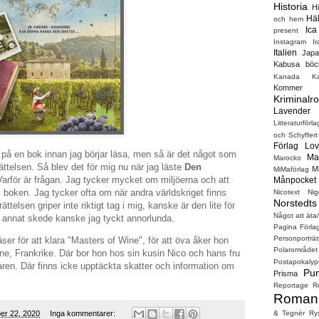
Historia
H
Hä
och hem
Ica
present
Instagram
Ir
Italien
Japa
Kabusa böc
Kanada
Ka
Kommer s
Kriminalr
Lavender 
Litteraturförla
och Schyffert
Förlag
Lov
på en bok innan jag börjar läsa, men så är det något som
Ma
Marocko
rättelsen. Så blev det för mig nu när jag läste
Den
M
MiMaförlag
arför är frågan. Jag tycker mycket om miljöerna och att
Månpocket
 boken. Jag tycker ofta om när andra världskriget finns
Nicotext
Nig
Norstedts
telsen griper inte riktigt tag i mig, kanske är den lite för
Något att äta/
t annat skede kanske jag tyckt annorlunda.
Pagina Förla
Personporträt
er för att klara "Masters of Wine", för att öva åker hon
Polarområdet
ogne, Frankrike. Där bor hon hos sin kusin Nico och hans fru
Postapokalyp
aren. Där finns icke upptäckta skatter och information om
Pun
Prisma
Reportage
R
Roman
& Tegnér
Ry
ber 22, 2020
Inga kommentarer: