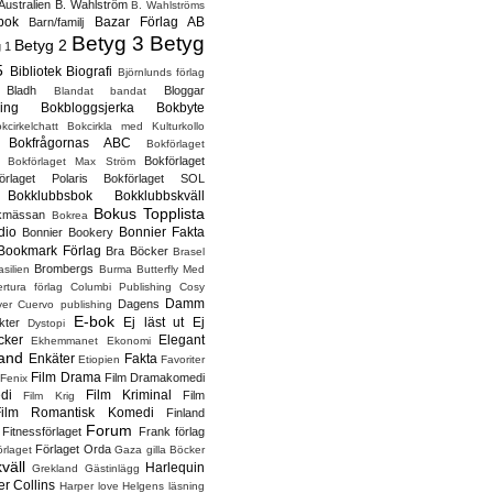
Australien
B. Wahlström
B. Wahlströms
bok
Bazar Förlag AB
Barn/familj
Betyg 3
Betyg
Betyg 2
 1
5
Bibliotek
Biografi
Björnlunds förlag
Bladh
Bloggar
Blandat bandat
ing
Bokbloggsjerka
Bokbyte
kcirkelchatt
Bokcirkla med Kulturkollo
Bokfrågornas ABC
Bokförlaget
Bokförlaget
Bokförlaget Max Ström
örlaget Polaris
Bokförlaget SOL
Bokklubbsbok
Bokklubbskväll
Bokus Topplista
kmässan
Bokrea
dio
Bonnier Fakta
Bonnier Bookery
Bookmark Förlag
Bra Böcker
Brasel
Brombergs
asilien
Burma
Butterfly Med
rtura förlag
Columbi Publishing
Cosy
Damm
Dagens
ver
Cuervo publishing
E-bok
Ej läst ut
Ej
kter
Dystopi
cker
Elegant
Ekhemmanet
Ekonomi
and
Enkäter
Fakta
Etiopien
Favoriter
Film Drama
Film Dramakomedi
Fenix
di
Film Kriminal
Film
Film Krig
Film Romantisk Komedi
Finland
Forum
Fitnessförlaget
Frank förlag
Förlaget Orda
rlaget
Gaza
gilla Böcker
väll
Harlequin
Grekland
Gästinlägg
r Collins
Harper love
Helgens läsning