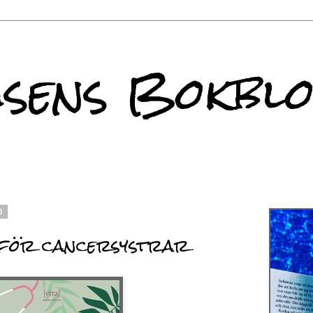
sens Bokbl
0
 för cancersystrar