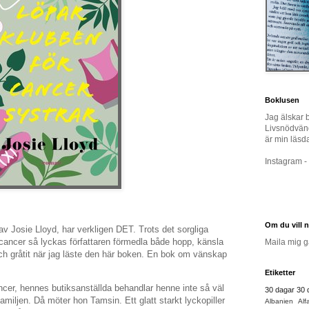
Boklusen
Jag älskar 
Livsnödvänd
är min läsd
Instagram 
Om du vill 
av Josie Lloyd, har verkligen DET. Trots det sorgliga
tcancer så lyckas författaren förmedla både hopp, känsla
Maila mig 
och gråtit när jag läste den här boken. En bok om vänskap
Etiketter
ncer, hennes butiksanställda behandlar henne inte så väl
30 dagar
30 
amiljen. Då möter hon Tamsin. Ett glatt starkt lyckopiller
Albanien
Alf