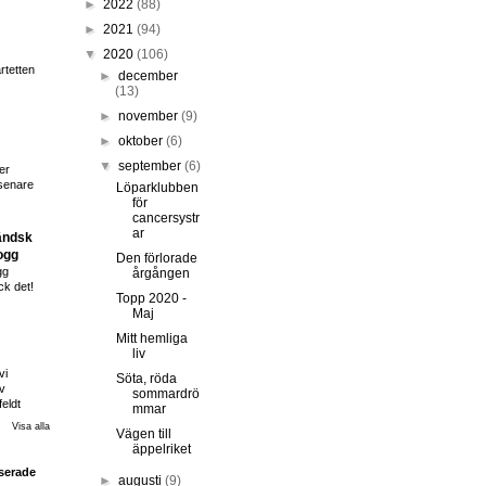
►
2022
(88)
►
2021
(94)
▼
2020
(106)
rtetten
►
december
(13)
►
november
(9)
►
oktober
(6)
▼
september
(6)
er
 senare
Löparklubben
för
cancersystr
ar
ändsk
ogg
Den förlorade
gg
årgången
ck det!
Topp 2020 -
Maj
Mitt hemliga
liv
vi
Söta, röda
v
sommardrö
eldt
mmar
Visa alla
Vägen till
äppelriket
serade
►
augusti
(9)