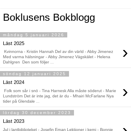
Boklusens Bokblogg
måndag 5 januari 2026
Läst 2025
›
Kvinnorna - Kristin Hannah Del av din värld - Abby Jimenez
Med varma hälsningar - Abby Jimenez Vägskälet - Helena
Dahlgren Den som följer ...
söndag 12 januari 2025
Läst 2024
›
Folk som sår i snö - Tina Harnesk Alla måste söderut - Marie
Lundström Det är inte jag, det är du - Mhairi McFarlane Nya
tider på Glendale ...
lördag 30 december 2023
Läst 2023
›
Jul i lantbiblioteket - Josefin Eman Lektioner i kemi - Bonnie