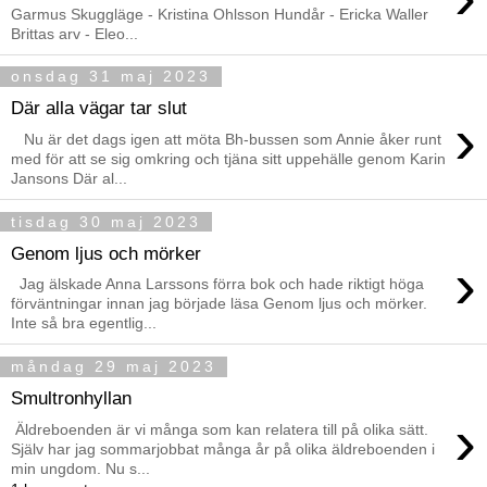
Garmus Skuggläge - Kristina Ohlsson Hundår - Ericka Waller
Brittas arv - Eleo...
onsdag 31 maj 2023
Där alla vägar tar slut
›
Nu är det dags igen att möta Bh-bussen som Annie åker runt
med för att se sig omkring och tjäna sitt uppehälle genom Karin
Jansons Där al...
tisdag 30 maj 2023
Genom ljus och mörker
›
Jag älskade Anna Larssons förra bok och hade riktigt höga
förväntningar innan jag började läsa Genom ljus och mörker.
Inte så bra egentlig...
måndag 29 maj 2023
Smultronhyllan
›
Äldreboenden är vi många som kan relatera till på olika sätt.
Själv har jag sommarjobbat många år på olika äldreboenden i
min ungdom. Nu s...