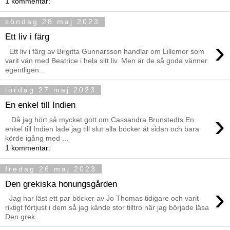
1 kommentar:
söndag 28 maj 2023
Ett liv i färg
›
Ett liv i färg av Birgitta Gunnarsson handlar om Lillemor som
varit vän med Beatrice i hela sitt liv. Men är de så goda vänner
egentligen...
lördag 27 maj 2023
En enkel till Indien
›
Då jag hört så mycket gott om Cassandra Brunstedts En
enkel till Indien lade jag till slut alla böcker åt sidan och bara
körde igång med ...
1 kommentar:
fredag 26 maj 2023
Den grekiska honungsgården
›
Jag har läst ett par böcker av Jo Thomas tidigare och varit
riktigt förtjust i dem så jag kände stor tilltro när jag började läsa
Den grek...